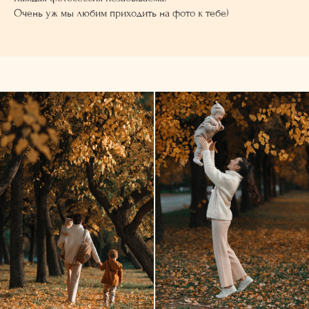
Очень уж мы любим приходить на фото к тебе)